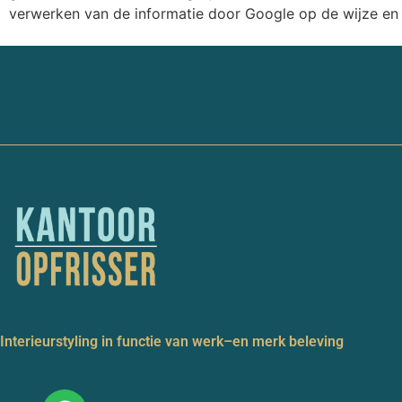
verwerken van de informatie door Google op de wijze en
Interieurstyling in functie van werk–en merk beleving