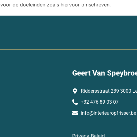
 voor de doeleinden zoals hiervoor omschreven.
Geert Van Speybro
Riddersstraat 239 3000 L
+32 476 89 03 07
info@interieuropfrisser.be
Privacy Beleid